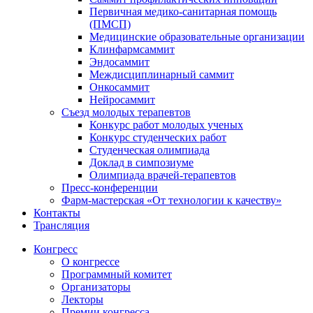
Первичная медико-санитарная помощь
(ПМСП)
Медицинские образовательные организации
Клинфармсаммит
Эндосаммит
Междисциплинарный саммит
Онкосаммит
Нейросаммит
Съезд молодых терапевтов
Конкурс работ молодых ученых
Конкурс студенческих работ
Студенческая олимпиада
Доклад в симпозиуме
Олимпиада врачей-терапевтов
Пресс-конференции
Фарм-мастерская «От технологии к качеству»
Контакты
Трансляция
Конгресс
О конгрессе
Программный комитет
Организаторы
Лекторы
Премии конгресса