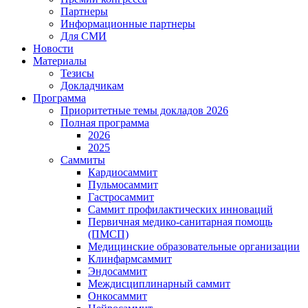
Партнеры
Информационные партнеры
Для СМИ
Новости
Материалы
Тезисы
Докладчикам
Программа
Приоритетные темы докладов 2026
Полная программа
2026
2025
Саммиты
Кардиосаммит
Пульмосаммит
Гастросаммит
Саммит профилактических инноваций
Первичная медико-санитарная помощь
(ПМСП)
Медицинские образовательные организации
Клинфармсаммит
Эндосаммит
Междисциплинарный саммит
Онкосаммит