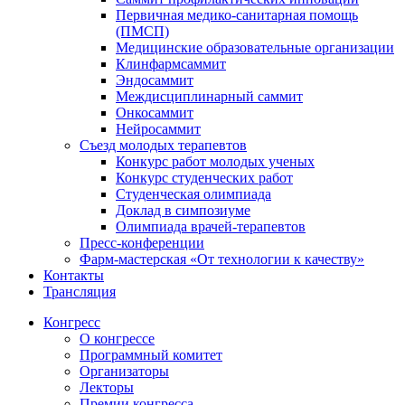
Первичная медико-санитарная помощь
(ПМСП)
Медицинские образовательные организации
Клинфармсаммит
Эндосаммит
Междисциплинарный саммит
Онкосаммит
Нейросаммит
Съезд молодых терапевтов
Конкурс работ молодых ученых
Конкурс студенческих работ
Студенческая олимпиада
Доклад в симпозиуме
Олимпиада врачей-терапевтов
Пресс-конференции
Фарм-мастерская «От технологии к качеству»
Контакты
Трансляция
Конгресс
О конгрессе
Программный комитет
Организаторы
Лекторы
Премии конгресса