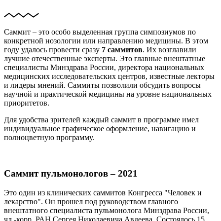
Саммит
–
это особо выделенная группа симпозиумов по
конкретной нозологии или направлению медицины. В этом
году удалось провести сразу
7 саммитов
. Их возглавили
лучшие отечественные эксперты. Это главные внештатные
специалисты Минздрава России, директора национальных
медицинских исследовательских центров, известные лекторы
и лидеры мнений. Саммиты позволили обсудить вопросы
научной и практической медицины на уровне национальных
приоритетов.
Для удобства зрителей каждый саммит в программе имел
индивидуальное графическое оформление, навигацию и
полноцветную программу.
Саммит пульмонологов – 2021
Это один из клинических саммитов Конгресса "Человек и
лекарство". Он прошел под руководством главного
внештатного специалиста пульмонолога Минздрава России,
чл.-корр. РАН Сергея Николаевича Авдеева. Состоялось 15