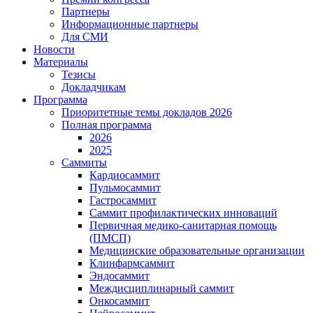
Партнеры
Информационные партнеры
Для СМИ
Новости
Материалы
Тезисы
Докладчикам
Программа
Приоритетные темы докладов 2026
Полная программа
2026
2025
Саммиты
Кардиосаммит
Пульмосаммит
Гастросаммит
Саммит профилактических инноваций
Первичная медико-санитарная помощь
(ПМСП)
Медицинские образовательные организации
Клинфармсаммит
Эндосаммит
Междисциплинарный саммит
Онкосаммит