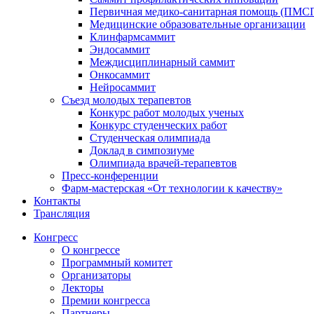
Первичная медико-санитарная помощь (ПМС
Медицинские образовательные организации
Клинфармсаммит
Эндосаммит
Междисциплинарный саммит
Онкосаммит
Нейросаммит
Съезд молодых терапевтов
Конкурс работ молодых ученых
Конкурс студенческих работ
Студенческая олимпиада
Доклад в симпозиуме
Олимпиада врачей-терапевтов
Пресс-конференции
Фарм-мастерская «От технологии к качеству»
Контакты
Трансляция
Конгресс
О конгрессе
Программный комитет
Организаторы
Лекторы
Премии конгресса
Партнеры