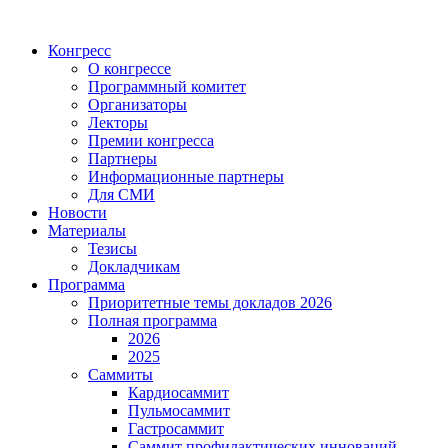
Конгресс
О конгрессе
Программный комитет
Организаторы
Лекторы
Премии конгресса
Партнеры
Информационные партнеры
Для СМИ
Новости
Материалы
Тезисы
Докладчикам
Программа
Приоритетные темы докладов 2026
Полная программа
2026
2025
Саммиты
Кардиосаммит
Пульмосаммит
Гастросаммит
Саммит профилактических инноваций