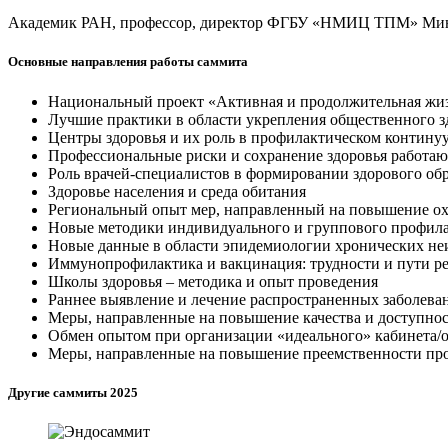
Академик РАН, профессор, директор ФГБУ «НМИЦ ТПМ» Минздр
Основные направления работы саммита
Национальный проект «Активная и продолжительная жиз
Лучшие практики в области укрепления общественного з
Центры здоровья и их роль в профилактическом контину
Профессиональные риски и сохранение здоровья работа
Роль врачей-специалистов в формировании здорового об
Здоровье населения и среда обитания
Региональный опыт мер, направленный на повышение охв
Новые методики индивидуального и группового профила
Новые данные в области эпидемиологии хронических н
Иммунопрофилактика и вакцинация: трудности и пути р
Школы здоровья – методика и опыт проведения
Раннее выявление и лечение распространенных заболеван
Меры, направленные на повышение качества и доступно
Обмен опытом при организации «идеального» кабинета/
Меры, направленные на повышение преемственности про
Другие саммиты 2025