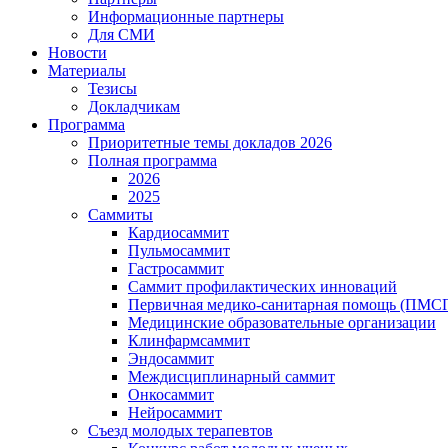
Информационные партнеры
Для СМИ
Новости
Материалы
Тезисы
Докладчикам
Программа
Приоритетные темы докладов 2026
Полная программа
2026
2025
Саммиты
Кардиосаммит
Пульмосаммит
Гастросаммит
Саммит профилактических инноваций
Первичная медико-санитарная помощь (ПМС
Медицинские образовательные организации
Клинфармсаммит
Эндосаммит
Междисциплинарный саммит
Онкосаммит
Нейросаммит
Съезд молодых терапевтов