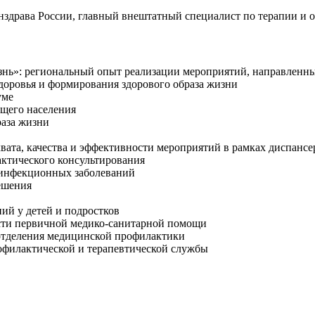
ава России, главный внештатный специалист по терапии и об
нь»: региональный опыт реализации мероприятий, направленны
доровья и формирования здорового образа жизни
уме
ющего населения
раза жизни
ата, качества и эффективности мероприятий в рамках диспанс
ктического консультирования
еинфекционных заболеваний
ешения
ий у детей и подростков
сти первичной медико-санитарной помощи
отделения медицинской профилактики
филактической и терапевтической службы