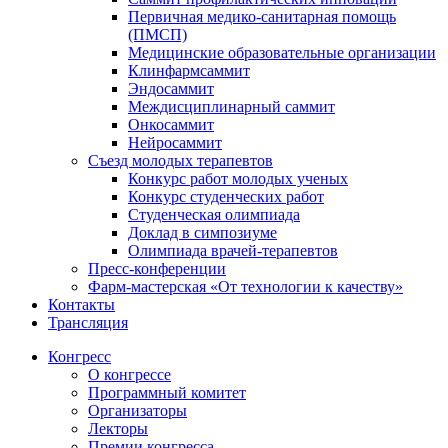
Первичная медико-санитарная помощь
(ПМСП)
Медицинские образовательные организации
Клинфармсаммит
Эндосаммит
Междисциплинарный саммит
Онкосаммит
Нейросаммит
Съезд молодых терапевтов
Конкурс работ молодых ученых
Конкурс студенческих работ
Студенческая олимпиада
Доклад в симпозиуме
Олимпиада врачей-терапевтов
Пресс-конференции
Фарм-мастерская «От технологии к качеству»
Контакты
Трансляция
Конгресс
О конгрессе
Программный комитет
Организаторы
Лекторы
Премии конгресса