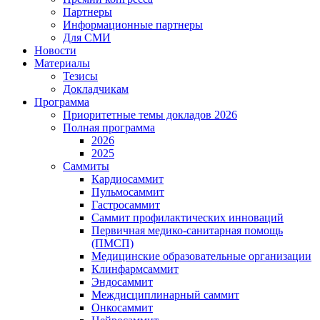
Партнеры
Информационные партнеры
Для СМИ
Новости
Материалы
Тезисы
Докладчикам
Программа
Приоритетные темы докладов 2026
Полная программа
2026
2025
Саммиты
Кардиосаммит
Пульмосаммит
Гастросаммит
Саммит профилактических инноваций
Первичная медико-санитарная помощь
(ПМСП)
Медицинские образовательные организации
Клинфармсаммит
Эндосаммит
Междисциплинарный саммит
Онкосаммит