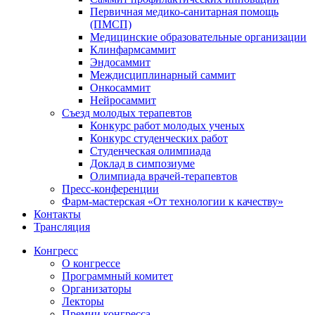
Первичная медико-санитарная помощь
(ПМСП)
Медицинские образовательные организации
Клинфармсаммит
Эндосаммит
Междисциплинарный саммит
Онкосаммит
Нейросаммит
Съезд молодых терапевтов
Конкурс работ молодых ученых
Конкурс студенческих работ
Студенческая олимпиада
Доклад в симпозиуме
Олимпиада врачей-терапевтов
Пресс-конференции
Фарм-мастерская «От технологии к качеству»
Контакты
Трансляция
Конгресс
О конгрессе
Программный комитет
Организаторы
Лекторы
Премии конгресса