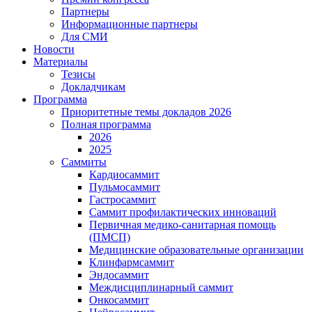
Партнеры
Информационные партнеры
Для СМИ
Новости
Материалы
Тезисы
Докладчикам
Программа
Приоритетные темы докладов 2026
Полная программа
2026
2025
Саммиты
Кардиосаммит
Пульмосаммит
Гастросаммит
Саммит профилактических инноваций
Первичная медико-санитарная помощь
(ПМСП)
Медицинские образовательные организации
Клинфармсаммит
Эндосаммит
Междисциплинарный саммит
Онкосаммит