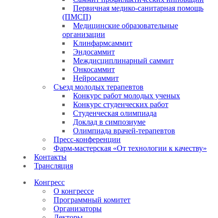
Первичная медико-санитарная помощь
(ПМСП)
Медицинские образовательные
организации
Клинфармсаммит
Эндосаммит
Междисциплинарный саммит
Онкосаммит
Нейросаммит
Съезд молодых терапевтов
Конкурс работ молодых ученых
Конкурс студенческих работ
Студенческая олимпиада
Доклад в симпозиуме
Олимпиада врачей-терапевтов
Пресс-конференции
Фарм-мастерская «От технологии к качеству»
Контакты
Трансляция
Конгресс
О конгрессе
Программный комитет
Организаторы
Лекторы