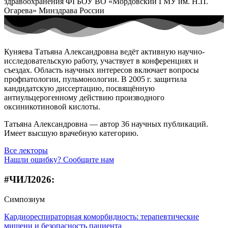
здравоохранения ФГБОУ ВО «Мордовский ГМУ им. Н.П.
Огарева» Минздрава России
Куняева Татьяна Александровна ведёт активную научно-
исследовательскую работу, участвует в конференциях и
съездах. Область научных интересов включает вопросы
профпатологии, пульмонологии. В 2005 г. защитила
кандидатскую диссертацию, посвящённую
антиульцерогенному действию производного
оксиникотиновой кислоты.
Татьяна Александровна — автор 36 научных публикаций.
Имеет высшую врачебную категорию.
Все лекторы
Нашли ошибку? Сообщите нам
#ЧИЛ2026:
Симпозиум
Кардиореспираторная коморбидность: терапевтические
мишени и безопасность пациента