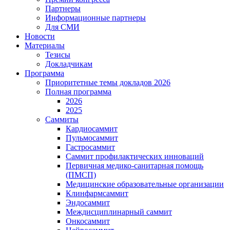
Партнеры
Информационные партнеры
Для СМИ
Новости
Материалы
Тезисы
Докладчикам
Программа
Приоритетные темы докладов 2026
Полная программа
2026
2025
Саммиты
Кардиосаммит
Пульмосаммит
Гастросаммит
Саммит профилактических инноваций
Первичная медико-санитарная помощь
(ПМСП)
Медицинские образовательные организации
Клинфармсаммит
Эндосаммит
Междисциплинарный саммит
Онкосаммит