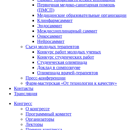
Первичная медико-санитарная помощь
(ПМСП)
Медицинские образовательные организации
Клинфармсаммит
Эндосаммит
Междисциплинарный саммит
Онкосаммит
Нейросаммит
Съезд молодых терапевтов
Конкурс работ молодых ученых
Конкурс студенческих работ
Студенческая олимпиада
Доклад в симпозиуме
Олимпиада врачей-терапевтов
Пресс-конференции
Фарм-мастерская «От технологии к качеству»
Контакты
Трансляция
Конгресс
О конгрессе
Программный комитет
Организаторы
Лекторы
Премии конгресса